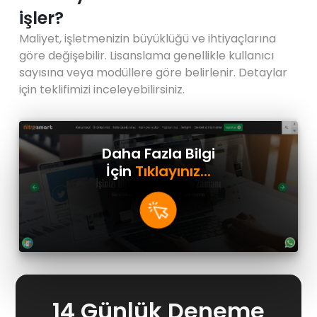
işler?
Maliyet, işletmenizin büyüklüğü ve ihtiyaçlarına
göre değişebilir. Lisanslama genellikle kullanıcı
sayısına veya modüllere göre belirlenir. Detaylar
için teklifimizi inceleyebilirsiniz.
Daha Fazla Bilgi
İçin
Tıklayınız...
14 Günlük Deneme