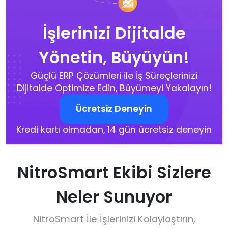
İşlerinizi Dijitalde
Yönetin, Büyüyün!
Güçlü ERP Çözümleri ile İş Süreçlerinizi
Dijitalde Optimize Edin, Büyümeyi Yakalayın!
Ücretsiz Deneyin
Kredi kartı olmadan, 14 gün ücretsiz deneyin
NitroSmart Ekibi Sizlere
Neler Sunuyor
NitroSmart İle İşlerinizi Kolaylaştırın,