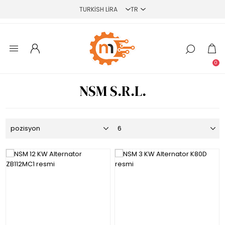
0
NSM S.R.L.